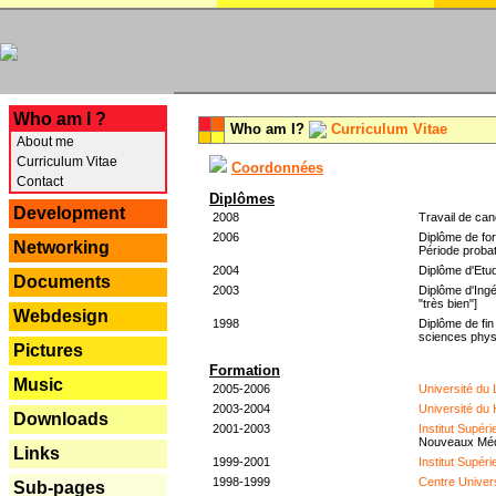
---
Who am I ?
Who am I?
Curriculum Vitae
About me
Curriculum Vitae
Coordonnées
Contact
Diplômes
Development
2008
Travail de can
2006
Diplôme de for
Networking
Période probat
2004
Diplôme d'Etud
Documents
2003
Diplôme d'Ingé
"très bien"]
Webdesign
1998
Diplôme de fin
sciences phys
Pictures
Formation
Music
2005-2006
Université du
2003-2004
Université du
Downloads
2001-2003
Institut Supér
Nouveaux Mé
Links
1999-2001
Institut Supér
1998-1999
Centre Univer
Sub-pages