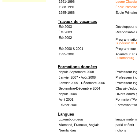
1991-1998
Lycée Classiq
1988-1991
École Primair
1985-1988
École Primair
Travaux de vacances
Été 2003
Développeur e
Été 2003
Responsable d
Été 2002
Programmati
Supérieur de 
Été 2000 & 2001
Programmeur &
1995-2001
Animateur et 
Luxembourg
Formations données
depuis Septembre 2008
Professeur in
Janvier 2007 - Août 2008
Professeur in
Janvier 2005 - Décembre 2006
Professeur ing
Septembre-Décembre 2004
Chargé d'éduc
depuis 2004
Divers cours 
Avril 2001
Formation "Po
Février 2001
Formation "H
Langues
Luxembourgeois
langue materne
Allemand, Français, Anglais
parlé et écrit
Néerlandais
notions