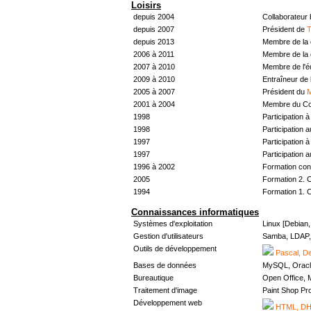
Loisirs
depuis 2004
Collaborateur
depuis 2007
Président de
T
depuis 2013
Membre de la 
2006 à 2011
Membre de la 
2007 à 2010
Membre de l'
2009 à 2010
Entraîneur de 
2005 à 2007
Président du
M
2001 à 2004
Membre du Con
1998
Participation à 
1998
Participation 
1997
Participation à 
1997
Participation 
1996 à 2002
Formation con
2005
Formation 2. 
1994
Formation 1. 
Connaissances informatiques
Systèmes d'exploitation
Linux [Debian
Gestion d'utilisateurs
Samba, LDAP, 
Outils de développement
Pascal, De
Bases de données
MySQL, Oracl
Bureautique
Open Office, M
Traitement d'image
Paint Shop Pr
Développement web
HTML, DHT